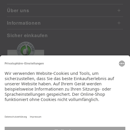
Über uns
Informationen
Sicher einkaufen
EXCELLENT
385 reviews from real customers
(last 12 months)
Total: 11283
Die Auswahl und die
Einfachheit der
Bestellung.
Ein Unternehmen der
Rid Stiftung.