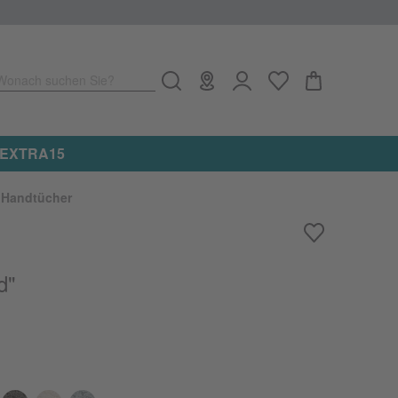
Wonach suchen Sie?
e: EXTRA15
Handtücher
d"