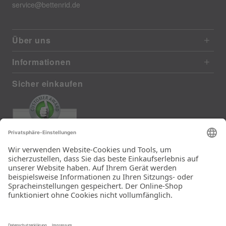
service@bettenrid.de
Über uns
Informationen
Sicher einkaufen
EXCELLENT
372 reviews from real customers
(last 12 months)
Total: 11290
Die Auswahl und die
Einfachheit der
Bestellung.
Ein Unternehmen der
Rid Stiftung.