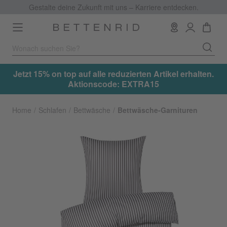
Gestalte deine Zukunft mit uns – Karriere entdecken.
Toggle
navigation
.
Jetzt 15% on top auf alle reduzierten Artikel erhalten.
Aktionscode: EXTRA15
Home
Schlafen
Bettwäsche
Bettwäsche-Garnituren