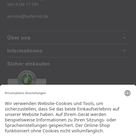
von 9 bis 17 Uhr
service@bettenrid.de
Über uns
Informationen
Sicher einkaufen
EXCELLENT
372 reviews from real customers
(last 12 months)
Total: 11290
Die Auswahl und die
Einfachheit der
Bestellung.