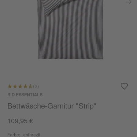
(2)
RID ESSENTIALS
Bettwäsche-Garnitur "Strip"
109,95 €
Farbe:
anthrazit