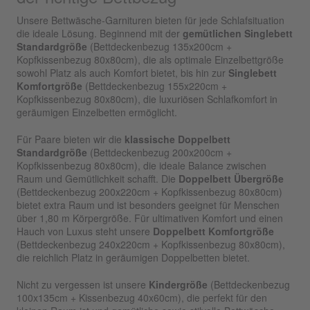
Unsere Bettwäsche-Garnituren bieten für jede Schlafsituation
die ideale Lösung. Beginnend mit der
gemütlichen Singlebett
Standardgröße
(Bettdeckenbezug 135x200cm +
Kopfkissenbezug 80x80cm), die als optimale Einzelbettgröße
sowohl Platz als auch Komfort bietet, bis hin zur
Singlebett
Komfortgröße
(Bettdeckenbezug 155x220cm +
Kopfkissenbezug 80x80cm), die luxuriösen Schlafkomfort in
geräumigen Einzelbetten ermöglicht.
Für Paare bieten wir die
klassische Doppelbett
Standardgröße
(Bettdeckenbezug 200x200cm +
Kopfkissenbezug 80x80cm), die ideale Balance zwischen
Raum und Gemütlichkeit schafft. Die
Doppelbett Übergröße
(Bettdeckenbezug 200x220cm + Kopfkissenbezug 80x80cm)
bietet extra Raum und ist besonders geeignet für Menschen
über 1,80 m Körpergröße. Für ultimativen Komfort und einen
Hauch von Luxus steht unsere
Doppelbett Komfortgröße
(Bettdeckenbezug 240x220cm + Kopfkissenbezug 80x80cm),
die reichlich Platz in geräumigen Doppelbetten bietet.
Nicht zu vergessen ist unsere
Kindergröße
(Bettdeckenbezug
100x135cm + Kissenbezug 40x60cm), die perfekt für den