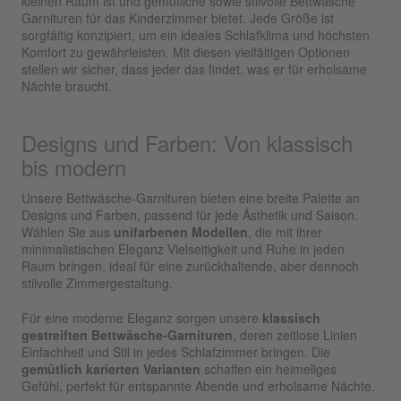
kleinen Raum ist und gemütliche sowie stilvolle Bettwäsche
Garnituren für das Kinderzimmer bietet. Jede Größe ist
sorgfältig konzipiert, um ein ideales Schlafklima und höchsten
Komfort zu gewährleisten. Mit diesen vielfältigen Optionen
stellen wir sicher, dass jeder das findet, was er für erholsame
Nächte braucht.
Designs und Farben: Von klassisch
bis modern
Unsere Bettwäsche-Garnituren bieten eine breite Palette an
Designs und Farben, passend für jede Ästhetik und Saison.
Wählen Sie aus
unifarbenen Modellen
, die mit ihrer
minimalistischen Eleganz Vielseitigkeit und Ruhe in jeden
Raum bringen, ideal für eine zurückhaltende, aber dennoch
stilvolle Zimmergestaltung.
Für eine moderne Eleganz sorgen unsere
klassisch
gestreiften Bettwäsche-Garnituren
, deren zeitlose Linien
Einfachheit und Stil in jedes Schlafzimmer bringen. Die
gemütlich karierten Varianten
schaffen ein heimeliges
Gefühl, perfekt für entspannte Abende und erholsame Nächte.