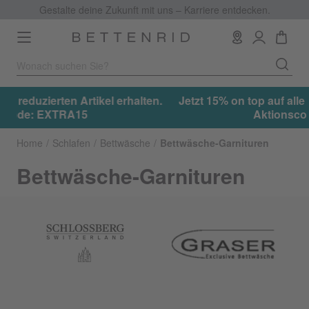
Gestalte deine Zukunft mit uns – Karriere entdecken.
Toggle
navigation
.
Jetzt 15% on top auf alle reduzierten Artikel erhalten.
Aktionscode: EXTRA15
Home
Schlafen
Bettwäsche
Bettwäsche-Garnituren
Bettwäsche-Garnituren