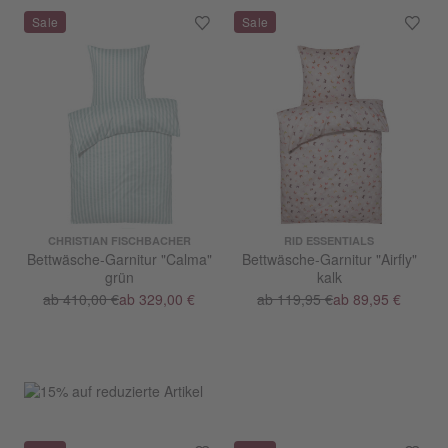
CHRISTIAN FISCHBACHER
RID ESSENTIALS
Bettwäsche-Garnitur "Calma"
Bettwäsche-Garnitur "Airfly"
grün
kalk
ab 410,00 €
ab 329,00 €
ab 119,95 €
ab 89,95 €