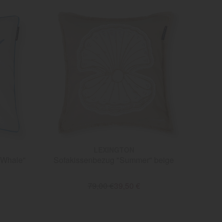
LEXINGTON
 Whale"
Sofakissenbezug "Summer" beige
79,00 €
39,50 €