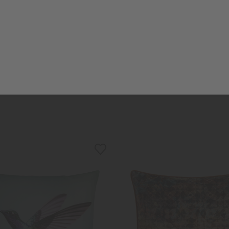
RISTIAN FISCHBACHER
PROFLAX
issenbezug "Peacock" blau
Sofakissenbezug "Bodo"
149,00 €
129,00 €
29,95 €