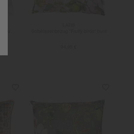
LAZIS
 grau
Sofakissenbezug "Fruity birds" bunt
34,95 €