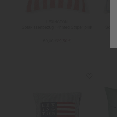
LEXINGTON
CH
Sofakissenbezug "Printed Stripe" pink
Sofak
59,00 €
29,50 €