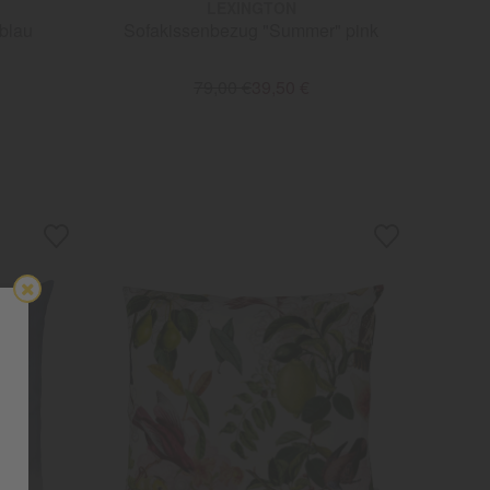
LEXINGTON
blau
Sofakissenbezug "Summer" pink
79,00 €
39,50 €