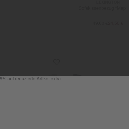
LEXINGTON
Sofakissenbezug "Map" 
49,00 €
24,50 €