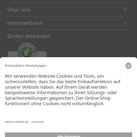
Über uns
Informationen
Sicher einkaufen
EXCELLENT
387 reviews from real customers
(last 12 months)
Total: 11280
Sehr schnelle Lieferung
mit DHL Der Lieferkarton
enthielt eine hübsche
Tasche genau in der
Größe des bestellten
Kopfkissens. Das Kissen
wurde also für den
Versand nicht geknickt.
Ein Unternehmen der
Rid Stiftung.