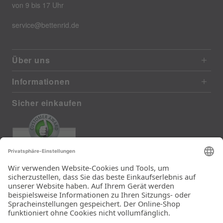
von 9 bis 17 Uhr
service@bettenrid.de
Über uns
Informationen
Sicher einkaufen
EXCELLENT
385 reviews from real customers
(last 12 months)
Total: 11283
Die Auswahl und die
Einfachheit der
Bestellung.