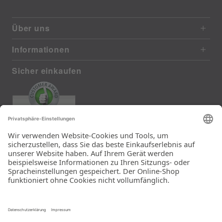
Über uns
Informationen
Sicher einkaufen
EXCELLENT
385 reviews from real customers
(last 12 months)
Total: 11283
Die Auswahl und die
Einfachheit der
Bestellung.
Ein Unternehmen der
Rid Stiftung.