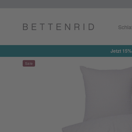
Schla
Jetzt 15% on top auf alle reduzierten Artikel erhalten ★ A