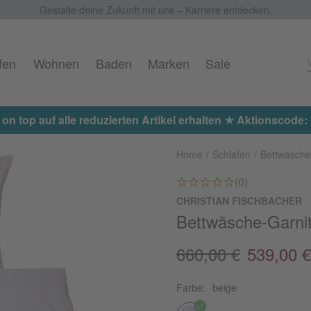
Gestalte deine Zukunft mit uns – Karriere entdecken.
fen
Wohnen
Baden
Marken
Sale
ktionscode: EXTRA15
Home
Schlafen
Bettwäsche
(0)
CHRISTIAN FISCHBACHER
Bettwäsche-Garnit
660,00 €
539,00 €
Farbe:
beige