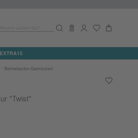
Wonach suchen Sie?
Jetzt 15
Bettwäsche-Garnituren
ur "Twist"