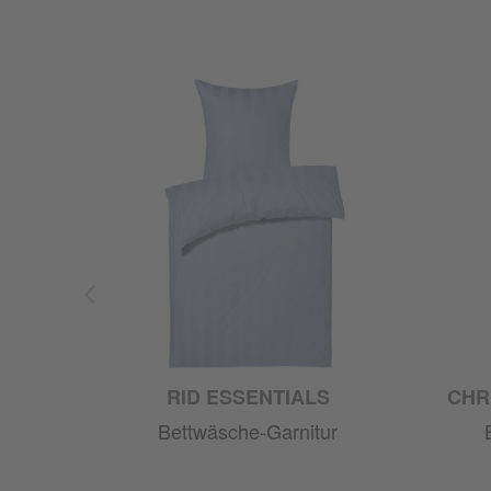
S
RID ESSENTIALS
CHR
ur
Bettwäsche-Garnitur