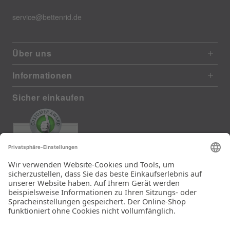
service@bettenrid.de
Über uns
Informationen
Sicher einkaufen
EXCELLENT
385 reviews from real customers
(last 12 months)
Total: 11283
Die Auswahl und die
Einfachheit der
Bestellung.