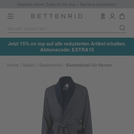
Gestalte deine Zukunft mit uns – Karriere entdecken.
Toggle
navigation
.
Jetzt 15% on top auf alle reduzierten Artikel erhalten.
Aktionscode: EXTRA15
Home
Baden
Bademäntel
Bademäntel für Herren