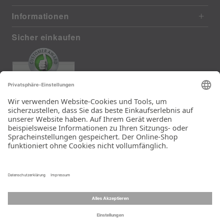
Informationen
Sicher einkaufen
EXCELLENT
385 reviews from real customers
(last 12 months)
Total: 11283
Die Auswahl und die
Einfachheit der
Bestellung.
Ein Unternehmen der
Rid Stiftung.