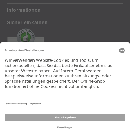
Informationen
Sicher einkaufen
EXCELLENT
372 reviews from real customers
(last 12 months)
Total: 11290
Die Auswahl und die
Einfachheit der
Bestellung.
Ein Unternehmen der
Rid Stiftung.