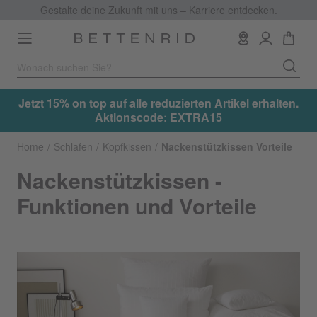
Gestalte deine Zukunft mit uns – Karriere entdecken.
Toggle
navigation
.
Jetzt 15% on top auf alle reduzierten Artikel erhalten.
Aktionscode: EXTRA15
Home
Schlafen
Kopfkissen
Nackenstützkissen Vorteile
Nackenstützkissen -
Funktionen und Vorteile