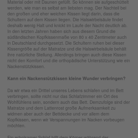
Material oder mit Daunen gefüllt. So können sie aufgeschüttelt
werden, wie man es selbst am liebsten mag. Der Nachteil bei
den großen und eher weichen Kissen liegt darin, dass die
Schultern auf dem Kissen liegen. Die Halswirbelsäule findet
deshalb wenig Halt und knickt im Laufe der Nacht deutlich ab.
In den letzten Jahren haben sich aus diesem Grund die
südländischen Kopfkissenmaße von 80 x 40 Zentimeter auch
in Deutschland durchgesetzt. Die Schultern ruhen bei dieser
Kissengröße auf der Matratze und die Halswirbelsäule behält
ihre natürliche Stellung. Allerdings bringen auch diese Kissen
nicht den Komfort und die orthopädische Unterstützung wie ein
Nackenstützkissen.
Kann ein Nackenstützkissen kleine Wunder verbringen?
Da wir etwa ein Drittel unseres Lebens schlafen und im Bett
verbringen, sollte nicht nur das Schlafzimmer ein Ort des
Wohlfühlens sein, sondern auch das Bett. Demzufolge sind der
Matratze und dem Lattenrost große Aufmerksamkeit zu
widmen aber auch der Bettdecke und vor allem dem
Kopfkissen, wenn wir Verspannungen im Nacken vorbeugen
möchten.
Ein erholsamer Schlaf hilft dem Körper während der