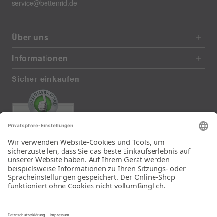
service@bettenrid.de
Über uns
Informationen
Sicher einkaufen
EXCELLENT
385 reviews from real customers
(last 12 months)
Total: 11283
Die Auswahl und die
Einfachheit der
Bestellung.
Ein Unternehmen der
Rid Stiftung.