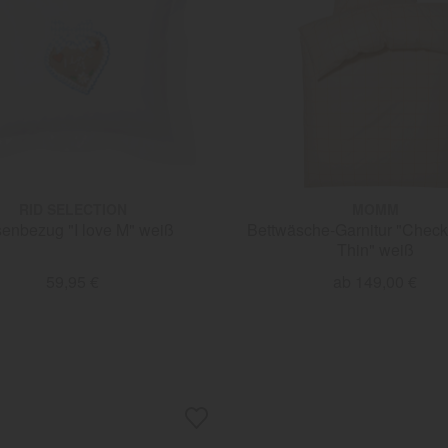
RID SELECTION
MOMM
senbezug "I love M" weiß
Bettwäsche-Garnitur "Chec
Thin" weiß
59,95 €
ab 149,00 €