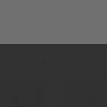
GRASER
GRASER
e-Garnitur "Perkal glatt" grau
Bettwäsche-Garnitur "Perkal g
ab 225,00 €
ab 225,00 €