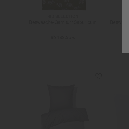
RID SELECTION
Bettwäsche-Garnitur "Sabu" bunt
Bettwäsch
ab 199,95 €