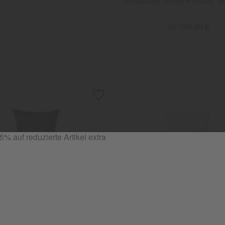
Bettbezug "Hotel Percale" w
ab 189,00 €