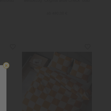
eiß/blau
Bettbezug "Original Blue Check" blau
ab 480,00 €