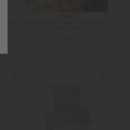
MOMM
latt" weiß
Bettwäsche-Garnituren "Checkerboard
Bold" orange
ab 149,00 €