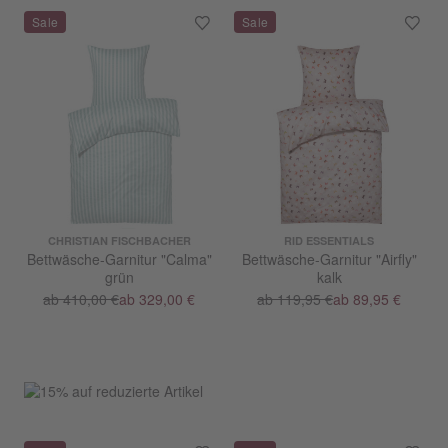
CHRISTIAN FISCHBACHER
RID ESSENTIALS
Bettwäsche-Garnitur "Calma"
Bettwäsche-Garnitur "Airfly"
grün
kalk
ab 410,00 €
ab 329,00 €
ab 119,95 €
ab 89,95 €