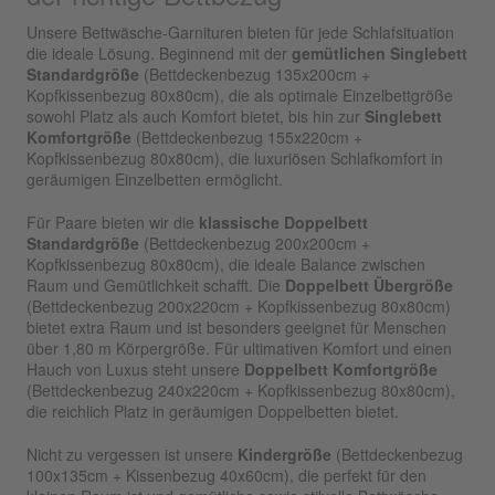
Unsere Bettwäsche-Garnituren bieten für jede Schlafsituation
die ideale Lösung. Beginnend mit der
gemütlichen Singlebett
Standardgröße
(Bettdeckenbezug 135x200cm +
Kopfkissenbezug 80x80cm), die als optimale Einzelbettgröße
sowohl Platz als auch Komfort bietet, bis hin zur
Singlebett
Komfortgröße
(Bettdeckenbezug 155x220cm +
Kopfkissenbezug 80x80cm), die luxuriösen Schlafkomfort in
geräumigen Einzelbetten ermöglicht.
Für Paare bieten wir die
klassische Doppelbett
Standardgröße
(Bettdeckenbezug 200x200cm +
Kopfkissenbezug 80x80cm), die ideale Balance zwischen
Raum und Gemütlichkeit schafft. Die
Doppelbett Übergröße
(Bettdeckenbezug 200x220cm + Kopfkissenbezug 80x80cm)
bietet extra Raum und ist besonders geeignet für Menschen
über 1,80 m Körpergröße. Für ultimativen Komfort und einen
Hauch von Luxus steht unsere
Doppelbett Komfortgröße
(Bettdeckenbezug 240x220cm + Kopfkissenbezug 80x80cm),
die reichlich Platz in geräumigen Doppelbetten bietet.
Nicht zu vergessen ist unsere
Kindergröße
(Bettdeckenbezug
100x135cm + Kissenbezug 40x60cm), die perfekt für den