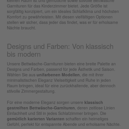
kleinen Raum ist und gemütliche sowie stilvolle Bettwäsche
Garnituren für das Kinderzimmer bietet. Jede Größe ist
sorgfältig konzipiert, um ein ideales Schlafklima und höchsten
Komfort zu gewährleisten. Mit diesen vielfältigen Optionen
stellen wir sicher, dass jeder das findet, was er für erholsame
Nächte braucht.
Designs und Farben: Von klassisch
bis modern
Unsere Bettwäsche-Garnituren bieten eine breite Palette an
Designs und Farben, passend für jede Ästhetik und Saison.
Wählen Sie aus
unifarbenen Modellen
, die mit ihrer
minimalistischen Eleganz Vielseitigkeit und Ruhe in jeden
Raum bringen, ideal für eine zurückhaltende, aber dennoch
stilvolle Zimmergestaltung.
Für eine moderne Eleganz sorgen unsere
klassisch
gestreiften Bettwäsche-Garnituren
, deren zeitlose Linien
Einfachheit und Stil in jedes Schlafzimmer bringen. Die
gemütlich karierten Varianten
schaffen ein heimeliges
Gefühl, perfekt für entspannte Abende und erholsame Nächte.