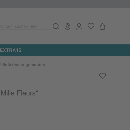
Wonach suchen Sie?
kel erhalten ★ Aktionscode: EXTRA15
Sofakissen gemustert
Mille Fleurs"