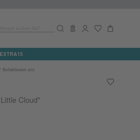
Wonach suchen Sie?
e: EXTRA15
Sofakissen uni
ittle Cloud"