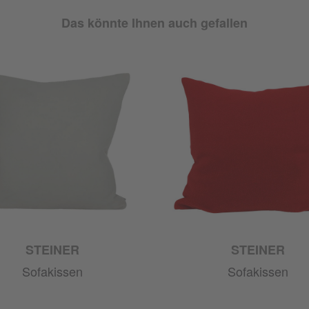
Das könnte Ihnen auch gefallen
STEINER
STEINER
Sofakissen
Sofakissen