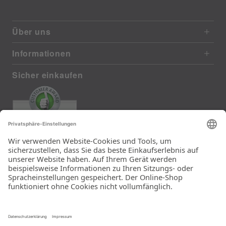
Über uns
Informationen
Sicher einkaufen
EXCELLENT
372 reviews from real customers
(last 12 months)
Total: 11290
Die Auswahl und die
Einfachheit der
Bestellung.
Ein Unternehmen der
Rid Stiftung.