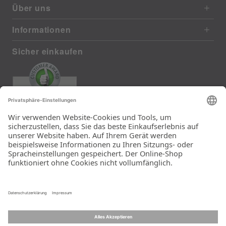
Über uns
Informationen
Sicher einkaufen
EXCELLENT
385 reviews from real customers
(last 12 months)
Total: 11283
Die Auswahl und die
Einfachheit der
Bestellung.
Ein Unternehmen der
Rid Stiftung.