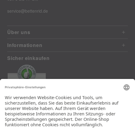
service@bettenrid.de
Über uns
Informationen
Sicher einkaufen
EXCELLENT
385 reviews from real customers
(last 12 months)
Total: 11283
Die Auswahl und die
Einfachheit der
Bestellung.