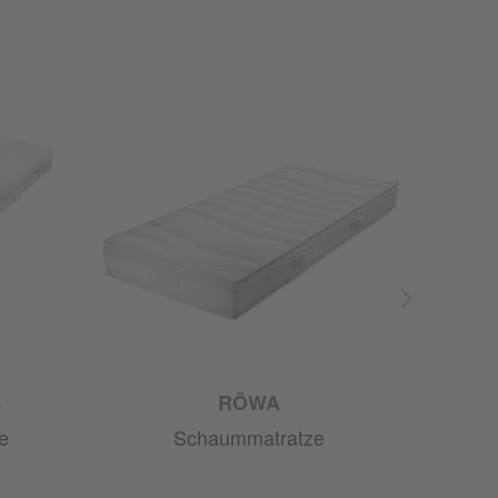
S
RÖWA
e
Schaummatratze