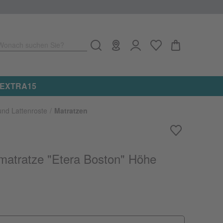
Wonach suchen Sie?
e: EXTRA15
und Lattenroste
Matratzen
matratze "Etera Boston" Höhe