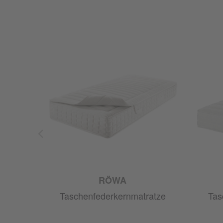
RÖWA
atze
Taschenfederkernmatratze
Tas