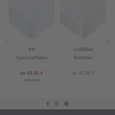
PK
LORENA
Spannbettlaken
Bettlaken
m
ab 69,95 €
ab 89,95 €
139,95 €