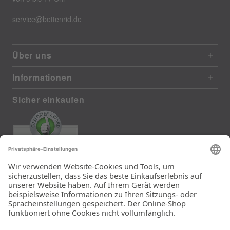
service@bettenrid.de
Über uns
Informationen
Sicher einkaufen
EXCELLENT
385 reviews from real customers
(last 12 months)
Total: 11283
Die Auswahl und die
Einfachheit der
Bestellung.