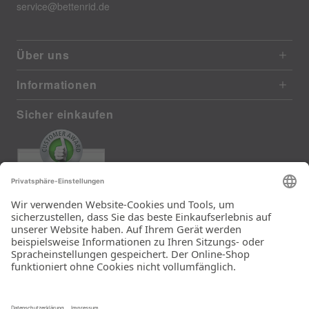
service@bettenrid.de
Über uns
Informationen
Sicher einkaufen
EXCELLENT
372 reviews from real customers
(last 12 months)
Total: 11290
Die Auswahl und die
Einfachheit der
Bestellung.
Ein Unternehmen der
Rid Stiftung.