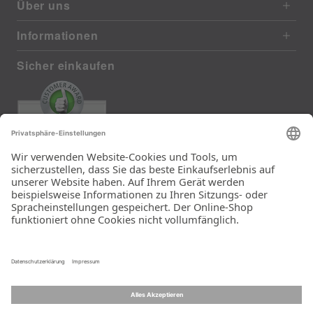
Über uns
Informationen
Sicher einkaufen
EXCELLENT
385 reviews from real customers
(last 12 months)
Total: 11283
Die Auswahl und die
Einfachheit der
Bestellung.
Ein Unternehmen der
Rid Stiftung.