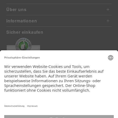
Über uns
Informationen
Sicher einkaufen
EXCELLENT
385 reviews from real customers
(last 12 months)
Total: 11283
Die Auswahl und die
Einfachheit der
Bestellung.
Ein Unternehmen der
Rid Stiftung.