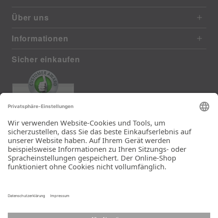
Über uns
Informationen
Sicher einkaufen
EXCELLENT
385 reviews from real customers
(last 12 months)
Total: 11283
Die Auswahl und die
Einfachheit der
Bestellung.
Ein Unternehmen der
Rid Stiftung.