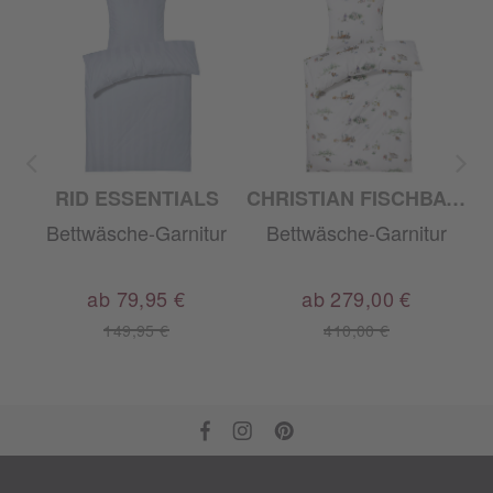
RID ESSENTIALS
CHRISTIAN FISCHBACHER
r
Bettwäsche-Garnitur
Bettwäsche-Garnitur
ab 79,95 €
ab 279,00 €
149,95 €
410,00 €