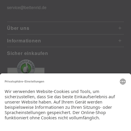
service@bettenrid.de
Über uns
Informationen
Sicher einkaufen
EXCELLENT
385 reviews from real customers
(last 12 months)
Total: 11283
Die Auswahl und die
Einfachheit der
Bestellung.