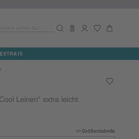
Wonach suchen Sie?
e: EXTRA15
n
ool Leinen" extra leicht
Größentabelle