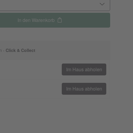
In den Warenkorb
n -
Click & Collect
Im Haus abholen
Im Haus abholen