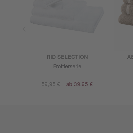
AND
RID SELECTION
A
Frottierserie
59,95 €
ab 39,95 €