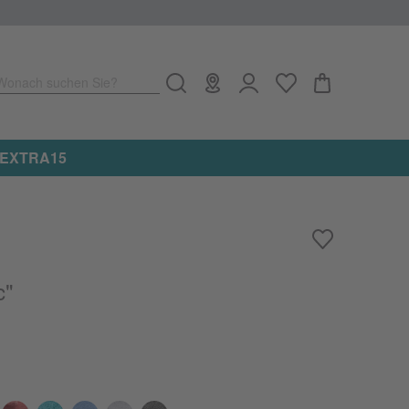
Wonach suchen Sie?
e: EXTRA15
c"