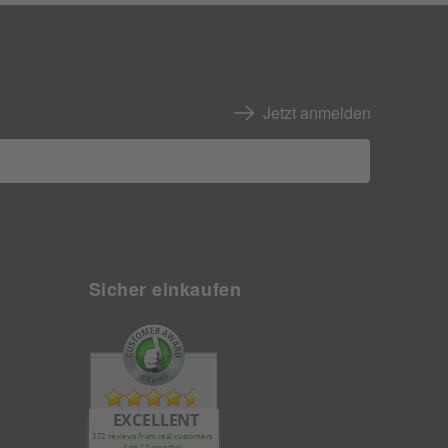
Jetzt anmelden
Sicher einkaufen
EXCELLENT
372 reviews from real customers
(last 12 months)