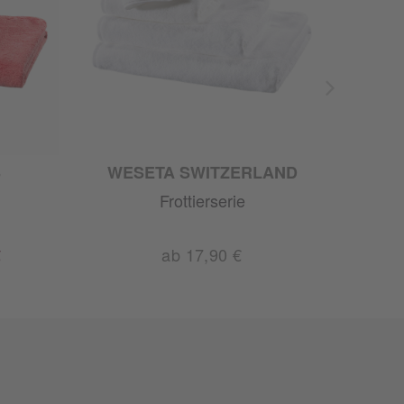
S
WESETA SWITZERLAND
WE
Frottierserie
€
ab 17,90 €