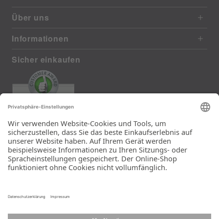
Über uns
Informationen
Sicher einkaufen
EXCELLENT
372 reviews from real customers
(last 12 months)
Total: 11290
Die Auswahl und die
Einfachheit der
Bestellung.
Ein Unternehmen der
Rid Stiftung.