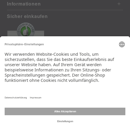
Informationen
Sicher einkaufen
EXCELLENT
385 reviews from real customers
(last 12 months)
Total: 11283
Die Auswahl und die
Einfachheit der
Bestellung.
Ein Unternehmen der
Rid Stiftung.