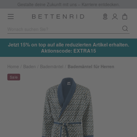
Gestalte deine Zukunft mit uns – Karriere entdecken.
Toggle
navigation
.
Jetzt 15% on top auf alle reduzierten Artikel erhalten.
Aktionscode: EXTRA15
Home
Baden
Bademäntel
Bademäntel für Herren