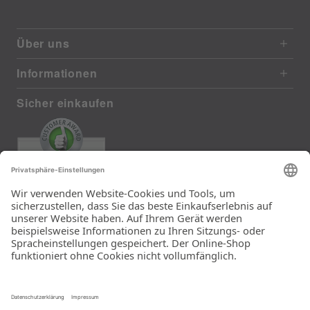
Über uns
Informationen
Sicher einkaufen
EXCELLENT
385 reviews from real customers
(last 12 months)
Total: 11283
Die Auswahl und die
Einfachheit der
Bestellung.
Ein Unternehmen der
Rid Stiftung.