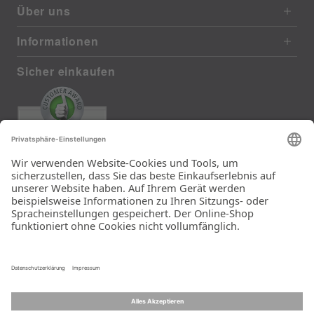
Über uns
Informationen
Sicher einkaufen
EXCELLENT
385 reviews from real customers
(last 12 months)
Total: 11283
Die Auswahl und die
Einfachheit der
Bestellung.
Ein Unternehmen der
Rid Stiftung.