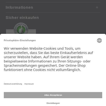
Informationen
Sicher einkaufen
EXCELLENT
385 reviews from real customers
(last 12 months)
Total: 11283
Die Auswahl und die
Einfachheit der
Bestellung.
Ein Unternehmen der
Rid Stiftung.