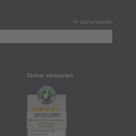
Jetzt anmelden
Sicher einkaufen
EXCELLENT
385 reviews from real customers
(last 12 months)
Total: 11283
Die Auswahl und die
Einfachheit der