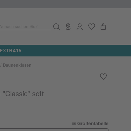
Wonach suchen Sie?
e: EXTRA15
Daunenkissen
"Classic" soft
Größentabelle