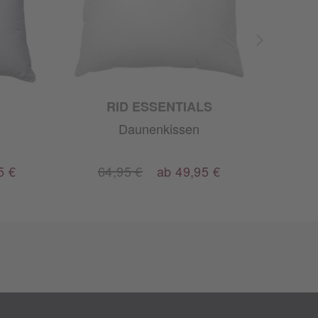
RID ESSENTIALS
n
Daunenkissen
5 €
64,95 €
ab 49,95 €
4