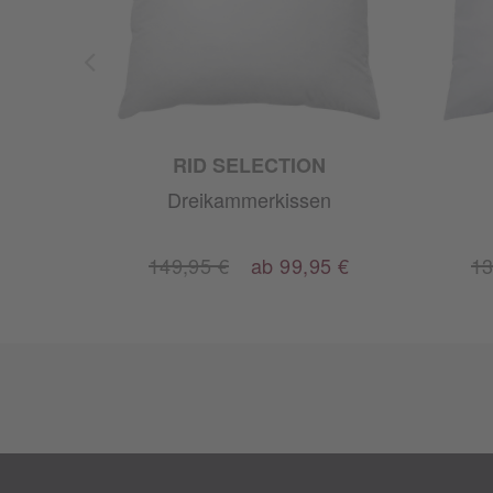
RID SELECTION
Dreikammerkissen
5 €
149,95 €
ab 99,95 €
13