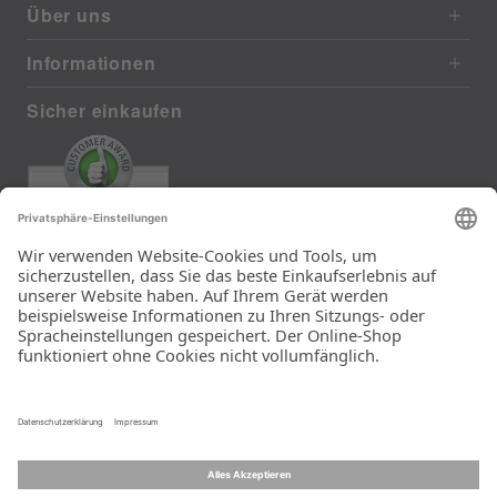
Über uns
Informationen
Sicher einkaufen
EXCELLENT
385 reviews from real customers
(last 12 months)
Total: 11283
Die Auswahl und die
Einfachheit der
Bestellung.
Ein Unternehmen der
Rid Stiftung.