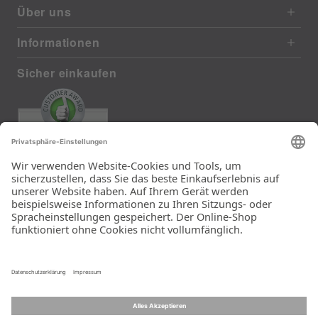
Über uns
Informationen
Sicher einkaufen
EXCELLENT
385 reviews from real customers
(last 12 months)
Total: 11283
Die Auswahl und die
Einfachheit der
Bestellung.
Ein Unternehmen der
Rid Stiftung.