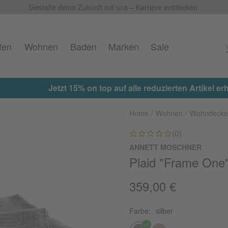
Gestalte deine Zukunft mit uns – Karriere entdecken.
fen
Wohnen
Baden
Marken
Sale
 on top auf alle reduzierten Artikel erhalten ★ Aktionscod
Home
Wohnen
Wohndecke
(0)
ANNETT MOSCHNER
Plaid "Frame One
359,00 €
Farbe:
silber