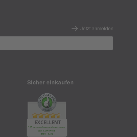
Jetzt anmelden
Sicher einkaufen
EXCELLENT
385 reviews from real customers
(last 12 months)
Total: 11283