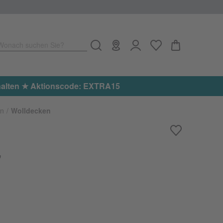
Wonach suchen Sie?
e: EXTRA15
n
Wolldecken
"