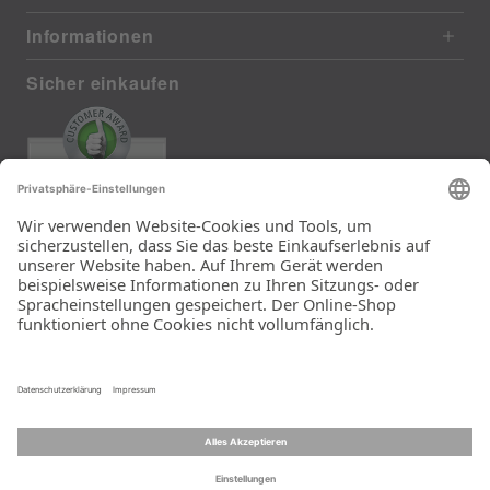
Informationen
Sicher einkaufen
EXCELLENT
372 reviews from real customers
(last 12 months)
Total: 11290
Die Auswahl und die
Einfachheit der
Bestellung.
Ein Unternehmen der
Rid Stiftung.