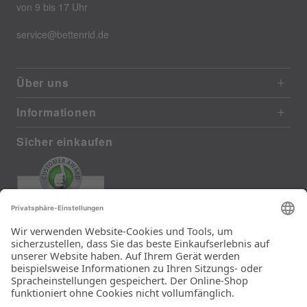
von 9 bis 17 Uhr
service@bettenrid.de
Über uns
Informationen
Sicher einkaufen
EXCELLENT
385 reviews from real customers
(last 12 months)
Total: 11283
Die Auswahl und die
Einfachheit der
Bestellung.