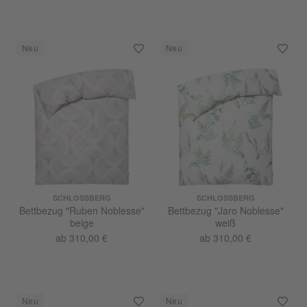
SCHLOSSBERG
SCHLOSSBERG
Bettbezug "Ruben Noblesse"
Bettbezug "Jaro Noblesse"
beige
weiß
ab 310,00 €
ab 310,00 €