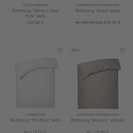
SCHLOSSBERG
CHRISTIAN FISCHBACHER
Bettbezug "Santa in New
Bettbezug "Aviva" beige
York" weiß
550,00 €
ab 300,00 €
ab 255,00 €
LEXINGTON
CHRISTIAN FISCHBACHER
Bettbezug "Pin Point" weiß
Bettbezug "Mimicry" schiefer
ab 179,00 €
ab 775,00 €