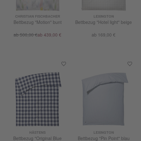
CHRISTIAN FISCHBACHER
LEXINGTON
Bettbezug "Motion" bunt
Bettbezug "Hotel light" beige
ab 500,00 €
ab 439,00 €
ab 169,00 €
HÄSTENS
LEXINGTON
Bettbezug "Original Blue
Bettbezug "Pin Point" blau