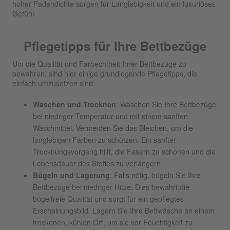
hoher Fadendichte sorgen für Langlebigkeit und ein luxuriöses
Gefühl.
Pflegetipps für Ihre Bettbezüge
Um die Qualität und Farbechtheit Ihrer Bettbezüge zu
bewahren, sind hier einige grundlegende Pflegetipps, die
einfach umzusetzen sind:
Waschen und Trocknen
: Waschen Sie Ihre Bettbezüge
bei niedriger Temperatur und mit einem sanften
Waschmittel. Vermeiden Sie das Bleichen, um die
langlebigen Farben zu schützen. Ein sanfter
Trocknungsvorgang hilft, die Fasern zu schonen und die
Lebensdauer des Stoffes zu verlängern.
Bügeln und Lagerung
: Falls nötig, bügeln Sie Ihre
Bettbezüge bei niedriger Hitze. Dies bewahrt die
bügelfreie Qualität und sorgt für ein gepflegtes
Erscheinungsbild. Lagern Sie Ihre Bettwäsche an einem
trockenen, kühlen Ort, um sie vor Feuchtigkeit zu