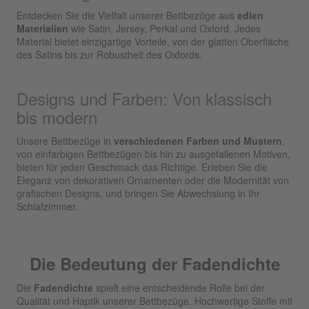
Entdecken Sie die Vielfalt unserer Bettbezüge aus
edlen
Materialien
wie Satin, Jersey, Perkal und Oxford. Jedes
Material bietet einzigartige Vorteile, von der glatten Oberfläche
des Satins bis zur Robustheit des Oxfords.
Designs und Farben: Von klassisch
bis modern
Unsere Bettbezüge in
verschiedenen Farben und Mustern
,
von einfarbigen Bettbezügen bis hin zu ausgefallenen Motiven,
bieten für jeden Geschmack das Richtige. Erleben Sie die
Eleganz von dekorativen Ornamenten oder die Modernität von
grafischen Designs, und bringen Sie Abwechslung in Ihr
Schlafzimmer.
Die Bedeutung der Fadendichte
Die
Fadendichte
spielt eine entscheidende Rolle bei der
Qualität und Haptik unserer Bettbezüge. Hochwertige Stoffe mit