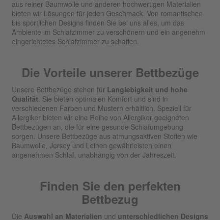
aus reiner Baumwolle und anderen hochwertigen Materialien
bieten wir Lösungen für jeden Geschmack. Von romantischen
bis sportlichen Designs finden Sie bei uns alles, um das
Ambiente im Schlafzimmer zu verschönern und ein angenehm
eingerichtetes Schlafzimmer zu schaffen.
Die Vorteile unserer Bettbezüge
Unsere Bettbezüge stehen für
Langlebigkeit und hohe
Qualität
. Sie bieten optimalen Komfort und sind in
verschiedenen Farben und Mustern erhältlich. Speziell für
Allergiker bieten wir eine Reihe von Allergiker geeigneten
Bettbezügen an, die für eine gesunde Schlafumgebung
sorgen. Unsere Bettbezüge aus atmungsaktiven Stoffen wie
Baumwolle, Jersey und Leinen gewährleisten einen
angenehmen Schlaf, unabhängig von der Jahreszeit.
Finden Sie den perfekten
Bettbezug
Die
Auswahl an Materialien
und
unterschiedlichen Designs