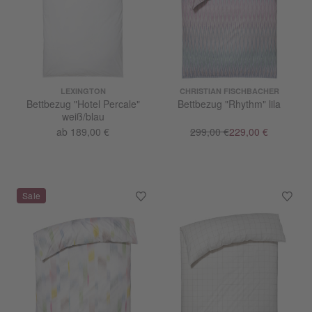
LEXINGTON
CHRISTIAN FISCHBACHER
Bettbezug "Hotel Percale"
Bettbezug "Rhythm" lila
weiß/blau
ab 189,00 €
299,00 €
229,00 €