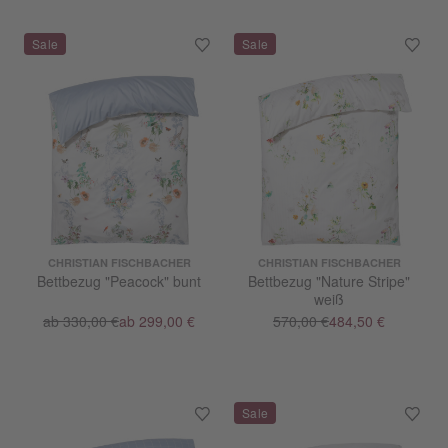
CHRISTIAN FISCHBACHER
CHRISTIAN FISCHBACHER
Bettbezug "Peacock" bunt
Bettbezug "Nature Stripe"
weiß
ab 330,00 €
ab 299,00 €
570,00 €
484,50 €