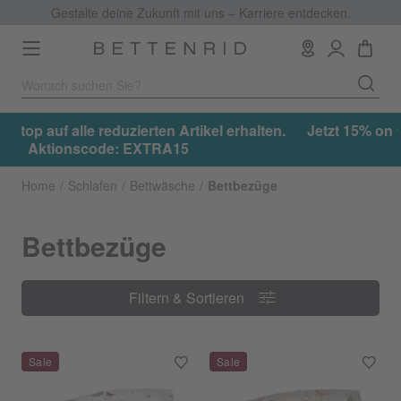
Gestalte deine Zukunft mit uns – Karriere entdecken.
Toggle
navigation
.
Jetzt 15% on top auf alle reduzierten Artikel erhalten.
Aktionscode: EXTRA15
Home
Schlafen
Bettwäsche
Bettbezüge
Bettbezüge
Filtern & Sortieren
Filtern & Sortieren