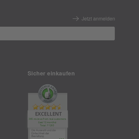
Jetzt anmelden
Sicher einkaufen
EXCELLENT
385 reviews from real customers
(last 12 months)
Total: 11283
Die Auswahl und die
Einfachheit der
Bestellung.