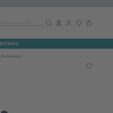
Wonach suchen Sie?
e: EXTRA15
Badematten