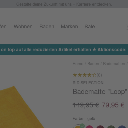
Gestalte deine Zukunft mit uns – Karriere entdecken.
fen
Wohnen
Baden
Marken
Sale
 on top auf alle reduzierten Artikel erhalten ★ Aktionscod
Home
Baden
Badematten
(8)
RID SELECTION
Badematte "Loop"
149,95 €
79,95 €
Farbe:
gelb