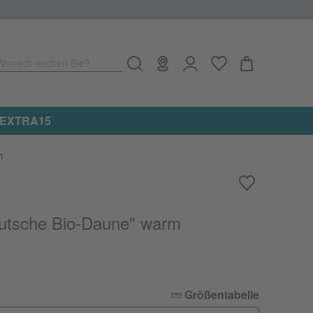
Wonach suchen Sie?
e: EXTRA15
n
utsche Bio-Daune" warm
Größentabelle