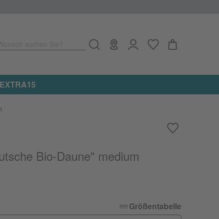
Wonach suchen Sie?
e: EXTRA15
n
utsche Bio-Daune" medium
Größentabelle