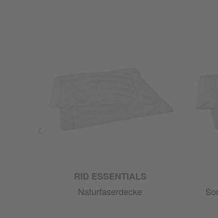
M
RID ESSENTIALS
Naturfaserdecke
So