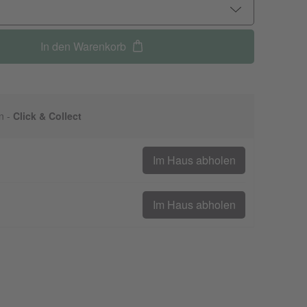
In den Warenkorb
n -
Click & Collect
Im Haus abholen
Im Haus abholen