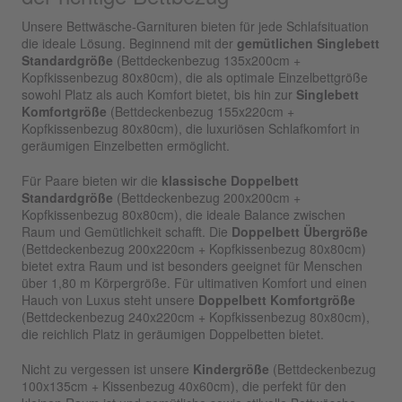
Unsere Bettwäsche-Garnituren bieten für jede Schlafsituation
die ideale Lösung. Beginnend mit der
gemütlichen Singlebett
Standardgröße
(Bettdeckenbezug 135x200cm +
Kopfkissenbezug 80x80cm), die als optimale Einzelbettgröße
sowohl Platz als auch Komfort bietet, bis hin zur
Singlebett
Komfortgröße
(Bettdeckenbezug 155x220cm +
Kopfkissenbezug 80x80cm), die luxuriösen Schlafkomfort in
geräumigen Einzelbetten ermöglicht.
Für Paare bieten wir die
klassische Doppelbett
Standardgröße
(Bettdeckenbezug 200x200cm +
Kopfkissenbezug 80x80cm), die ideale Balance zwischen
Raum und Gemütlichkeit schafft. Die
Doppelbett Übergröße
(Bettdeckenbezug 200x220cm + Kopfkissenbezug 80x80cm)
bietet extra Raum und ist besonders geeignet für Menschen
über 1,80 m Körpergröße. Für ultimativen Komfort und einen
Hauch von Luxus steht unsere
Doppelbett Komfortgröße
(Bettdeckenbezug 240x220cm + Kopfkissenbezug 80x80cm),
die reichlich Platz in geräumigen Doppelbetten bietet.
Nicht zu vergessen ist unsere
Kindergröße
(Bettdeckenbezug
100x135cm + Kissenbezug 40x60cm), die perfekt für den