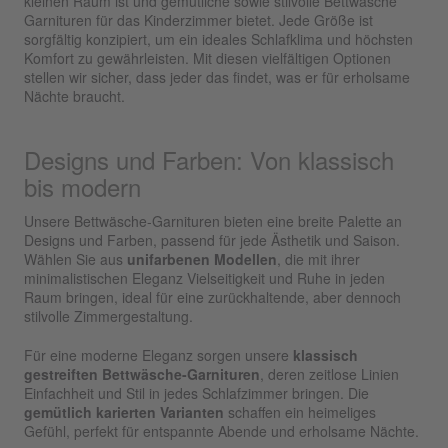
kleinen Raum ist und gemütliche sowie stilvolle Bettwäsche
Garnituren für das Kinderzimmer bietet. Jede Größe ist
sorgfältig konzipiert, um ein ideales Schlafklima und höchsten
Komfort zu gewährleisten. Mit diesen vielfältigen Optionen
stellen wir sicher, dass jeder das findet, was er für erholsame
Nächte braucht.
Designs und Farben: Von klassisch
bis modern
Unsere Bettwäsche-Garnituren bieten eine breite Palette an
Designs und Farben, passend für jede Ästhetik und Saison.
Wählen Sie aus
unifarbenen Modellen
, die mit ihrer
minimalistischen Eleganz Vielseitigkeit und Ruhe in jeden
Raum bringen, ideal für eine zurückhaltende, aber dennoch
stilvolle Zimmergestaltung.
Für eine moderne Eleganz sorgen unsere
klassisch
gestreiften Bettwäsche-Garnituren
, deren zeitlose Linien
Einfachheit und Stil in jedes Schlafzimmer bringen. Die
gemütlich karierten Varianten
schaffen ein heimeliges
Gefühl, perfekt für entspannte Abende und erholsame Nächte.