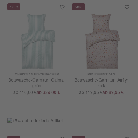
CHRISTIAN FISCHBACHER
RID ESSENTIALS
Bettwäsche-Garnitur "Calma"
Bettwäsche-Garnitur "Airfly"
grün
kalk
ab 410,00 €
ab 329,00 €
ab 119,95 €
ab 89,95 €