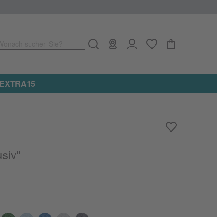
Wonach suchen Sie?
e: EXTRA15
usiv"