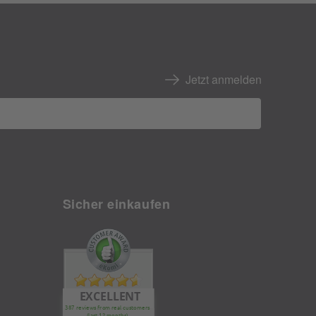
Jetzt anmelden
Sicher einkaufen
EXCELLENT
387 reviews from real customers
(last 12 months)