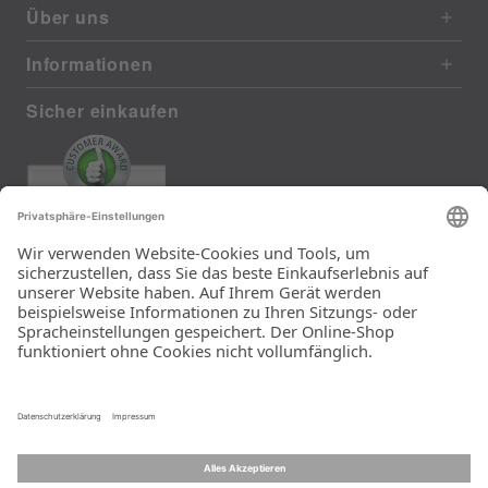
Über uns
Informationen
Sicher einkaufen
EXCELLENT
385 reviews from real customers
(last 12 months)
Total: 11283
Die Auswahl und die
Einfachheit der
Bestellung.
Ein Unternehmen der
Rid Stiftung.