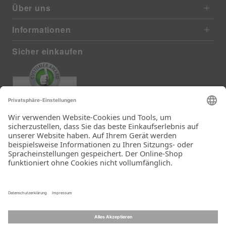
Über uns
Informationen
Sicher einkaufen
EXCELLENT
385 reviews from real customers
(last 12 months)
Total: 11283
Die Auswahl und die
Einfachheit der
Bestellung.
Ein Unternehmen der
Rid Stiftung.