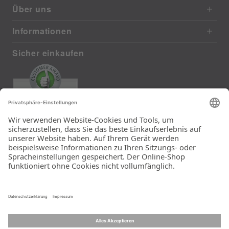
Über uns
Informationen
Sicher einkaufen
EXCELLENT
387 reviews from real customers
(last 12 months)
Total: 11280
Sehr schnelle Lieferung
mit DHL Der Lieferkarton
enthielt eine hübsche
Tasche genau in der
Größe des bestellten
Kopfkissens. Das Kissen
wurde also für den
Versand nicht geknickt.
Ein Unternehmen der
Rid Stiftung.